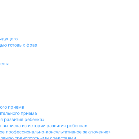
дыдущего
щью готовых фраз
мента
ного приема
ительного приема
ия развития ребенка»
 выписка из истории развития ребенка»
ное профессионально-консультативное заключение»
авлению транспортными средствами