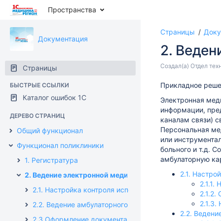
Пространства
Страницы
Доку
Документация
2. Веден
Создал(а)
Отдел тех
Страницы
Прикладное реше
БЫСТРЫЕ ССЫЛКИ
Каталог ошибок 1С
Электронная мед
информации, пред
ДЕРЕВО СТРАНИЦ
каналам связи) с
Персональная ме
Общий функционал
или инструментал
Функционал поликлиники
больного и т.д. 
амбулаторную кар
1. Регистратура
2.1. Настро
2. Ведение электронной медицинской карты амбулатор
2.1.1
2.1. Настройка контроля исполнения для работы в АРМ
2.1.2
2.1.3
2.2. Ведение амбулаторного случая пациенту
2.2. Ведени
2.3 Оформление документа «Электронный листок нет