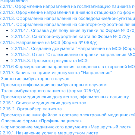
. Направления
2.2.11.1. Оформление направления на госпитализацию пациента 
2.2.11.2. Оформление направления в дневной стационар по форм
2.2.11.3. Оформление направления на обследование/консультац
2.2.11.4. Оформление направления на санаторно-курортное леч
2.2.11.4.1. Справка для получения путевки по Форме № 070
2.2.11.4.2. Санаторно-курортная карта по Форме № 072/у
2.2.11.5. Направление на МСЭ (Форма № 088/у)
2.2.11.5.1. Создание документа "Направление на МСЭ (Фор
2.2.11.5.2. Отчет "Отслеживание отправки направления М
2.2.11.5.3. Просмотр результата МСЭ
2.2.11.6 Формирование направления, созданного в сторонней МО
2.2.11.7. Запись на прием из документа "Направление"
2. Закрытие амбулаторного случая
3. Просмотр информации по амбулаторным случаям
4. Талон амбулаторного пациента (форма 025-1/у)
5. Просмотр медицинских документов, оформленных пациенту
2.2.15.1. Список медицинских документов
2.2.15.2. Органайзер пациента
6. Просмотр внешних файлов в составе электронной медицинско
8. Описание формы «Профиль пациента»
9. Формирование медицинского документа «Маршрутный лист»
2.2.19.1. Назначение услуг в маршрутном листе