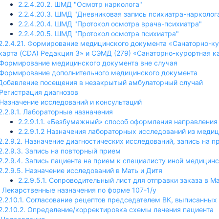
ментов (РЭМД)
2.2.4.20.2. ШМД "Осмотр нарколога"
2.2.4.20.3. ШМД "Дневниковая запись психиатра-нарколог
офилю «ВИМИС Профилактика»
2.2.4.20.4. ШМД "Протокол осмотра врача-психиатра"
м онкологическими заболеваниями» в информационной систем
2.2.4.20.5. ШМД "Протокол осмотра психиатра"
2.2.4.21. Формирование медицинского документа «Санаторно-ку
карта (CDA) Редакция 3» и СЭМД (279) «Санаторно-курортная к
. Формирование медицинского документа вне случая
. Формирование дополнительного медицинского документа
. Добавление посещения в незакрытый амбулаторный случай
. Регистрация диагнозов
. Назначение исследований и консультаций
2.2.9.1. Лабораторные назначения
2.2.9.1.1. «Безбумажный» способ оформления направлени
2.2.9.1.2 Назначения лабораторных исследований из меди
2.2.9.2. Назначение диагностических исследований, запись на п
2.2.9.3. Запись на повторный прием
2.2.9.4. Запись пациента на прием к специалисту иной медицин
2.2.9.5. Назначение исследований в Мать и Дитя
2.2.9.5.1. Сопроводительный лист для отправки заказа в М
0. Лекарственные назначения по форме 107-1/у
2.2.10.1. Согласование рецептов председателем ВК, выписанны
2.2.10.2. Определение/корректировка схемы лечения пациента