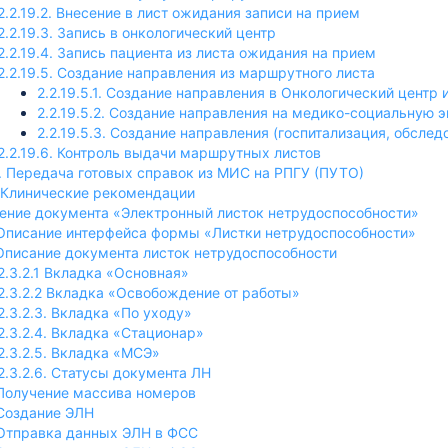
2.2.19.2. Внесение в лист ожидания записи на прием
2.2.19.3. Запись в онкологический центр
2.2.19.4. Запись пациента из листа ожидания на прием
2.2.19.5. Создание направления из маршрутного листа
2.2.19.5.1. Создание направления в Онкологический центр
2.2.19.5.2. Создание направления на медико-социальную 
2.2.19.5.3. Создание направления (госпитализация, обследо
2.2.19.6. Контроль выдачи маршрутных листов
0. Передача готовых справок из МИС на РПГУ (ПУТО)
1 Клинические рекомендации
ение документа «Электронный листок нетрудоспособности»
. Описание интерфейса формы «Листки нетрудоспособности»
 Описание документа листок нетрудоспособности
2.3.2.1 Вкладка «Основная»
2.3.2.2 Вкладка «Освобождение от работы»
2.3.2.3. Вкладка «По уходу»
2.3.2.4. Вкладка «Стационар»
2.3.2.5. Вкладка «МСЭ»
2.3.2.6. Статусы документа ЛН
 Получение массива номеров
 Создание ЭЛН
 Отправка данных ЭЛН в ФСС