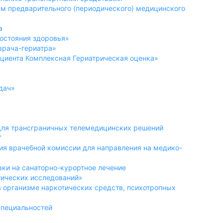
ам предварительного (периодического) медицинского
а
остояния здоровья»
врача-гериатра»
ациента Комплексная Гериатрическая оценка»
одач»
 для трансграничных телемедицинских решений
"
ения врачебной комиссии для направления на медико-
евки на санаторно-курортное лечение
гических исследований»
в организме наркотических средств, психотропных
специальностей