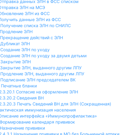
 Отправка данных ЭЛН в ФСС списком
 Отправка ЭЛН на МСЭ
 Обновление ЭЛН из ФСС
 Получить данные ЭЛН из ФСС
0 Получение списка ЭЛН по СНИЛС
1 Продление ЭЛН
2 Прекращение действий с ЭЛН
3 Дубликат ЭЛН
4 Создание ЭЛН по уходу
5 Создание ЭЛН по уходу за двумя детьми
6 Закрытие ЭЛН
7 Закрытие ЭЛН, выданного другим ЛПУ
8 Продление ЭЛН, выданного другим ЛПУ
9 Подписание ЭЛН председателем ВК
0 Печатные бланки
2.3.20.1 Согласие на оформление ЭЛН
2.3.20.2 Сведения ВН
2.3.20.3 Печать Сведений ВН для ЭЛН (Сокращенная)
лактическая иммунизация населения
. Описание интерфейса «Иммунопрофилактика»
. Формирование календаря прививок
. Назначение прививки
2.4.3.1 Назначение прививки в МО без Больничной аптеки