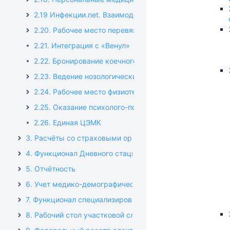
2.19 Инфекции.net. Взаимодействие с Бюрократ
2.20. Рабочее место перевязочной медсестры
2.21. Интеграция с «Венул»
2.22. Бронирование коечного фонда
2.23. Ведение нозологических регистров
2.24. Рабочее место физиотерапевта
2.25. Оказание психолого-психотерапевтической пом
2.26. Единая ЦЭМК
3. Расчёты со страховыми организациями
4. Функционал Дневного стационара
5. Отчётность
6. Учет медико-демографических показателей области
7. Функционал специализированного медицинского учр
8. Рабочий стол участковой службы