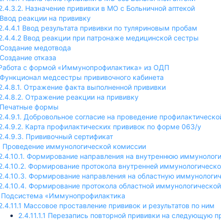
2.4.3.2. Назначение прививки в МО с Больничной аптекой
. Ввод реакции на прививку
2.4.4.1 Ввод результата прививки по туляриновым пробам
2.4.4.2 Ввод реакции при патронаже медицинской сестры
. Создание медотвода
 Создание отказа
. Работа с формой «Иммунопрофилактика» из ОДП
. Функционал медсестры прививочного кабинета
2.4.8.1. Отражение факта выполненной прививки
2.4.8.2. Отражение реакции на прививку
. Печатные формы
2.4.9.1. Добровольное согласие на проведение профилактическо
2.4.9.2. Карта профилактических прививок по форме 063/у
2.4.9.3. Прививочный сертификат
0. Проведение иммунологической комиссии
2.4.10.1. Формирование направления на внутреннюю иммуноло
2.4.10.2. Формирование протокола внутренней иммунологическ
2.4.10.3. Формирование направления на областную иммунолог
2.4.10.4. Формирование протокола областной иммунологическо
1. Подсистема «Иммунопрофилактика
2.4.11.1 Массовое проставление прививок и результатов по ним
2.4.11.1.1 Перезапись повторной прививки на следующую 