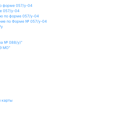
по форме 057/у-04
е 057/у-04
ию по форме 057/у-04
ение по Форме № 057/у-04
/у
ма № 088/у)"
СЭ МО"
й карты