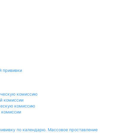
й прививки
гическую комиссию
ой комиссии
ическую комиссию
й комиссии
прививку по календарю. Массовое проставление