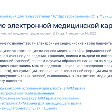
ментация для пользователей "1С:Здравоохранение 72"
Функци
ие электронной медицинской ка
нической поддержки
, редактировал(а)
Игорь Ячинцев
ноя 14, 2023
ние позволяет вести электронные медицинские карты пациента
ицинская карта пациента основа медицинской информационной
назначенное для ведения, хранения, поиска и выдачи по инфо
ведений (записей) по всем случаям обращения пациента за ме
дицинская запись может содержать описание проведенного осмо
ьного), консультации, назначения, выполненной операции или 
Совокупность таких записей, выполненных в конкретном медици
ту пациента.
йка контроля исполнения для работы в АРМ врача
ного пациента
. Настройка контроля исполнения
 врача
. Описание интерфейса АРМ врача поликлиники
. Настройка АРМ врача для замещающего врача
е амбулаторного случая пациенту
рудоспособности»