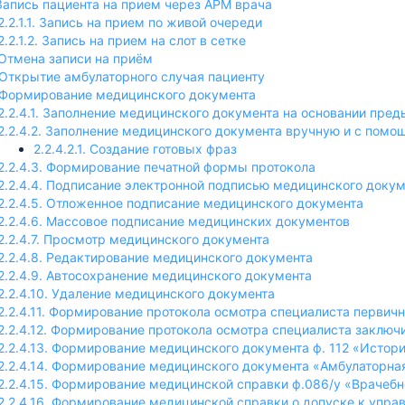
. Запись пациента на прием через АРМ врача
2.2.1.1. Запись на прием по живой очереди
2.2.1.2. Запись на прием на слот в сетке
. Отмена записи на приём
. Открытие амбулаторного случая пациенту
. Формирование медицинского документа
2.2.4.1. Заполнение медицинского документа на основании пре
2.2.4.2. Заполнение медицинского документа вручную и с помо
х осмотров
2.2.4.2.1. Создание готовых фраз
ьным онкологическими заболеваниями
2.2.4.3. Формирование печатной формы протокола
2.2.4.4. Подписание электронной подписью медицинского доку
казания ВМП/СМП
2.2.4.5. Отложенное подписание медицинского документа
льным сердечно-сосудистыми заболеваниями
2.2.4.6. Массовое подписание медицинских документов
2.2.4.7. Просмотр медицинского документа
вания процедурной медицинской сестрой
2.2.4.8. Редактирование медицинского документа
2.2.4.9. Автосохранение медицинского документа
2.2.4.10. Удаление медицинского документа
ента
2.2.4.11. Формирование протокола осмотра специалиста первич
2.2.4.12. Формирование протокола осмотра специалиста заключ
2.2.4.13. Формирование медицинского документа ф. 112 «Истор
2.2.4.14. Формирование медицинского документа «Амбулаторная
2.2.4.15. Формирование медицинской справки ф.086/у «Врачеб
2.2.4.16. Формирование медицинской справки о допуске к упр