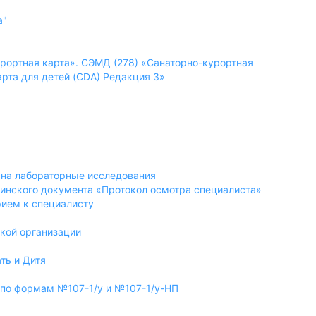
а"
е ВИМИС «Онкология»
рортная карта». СЭМД (278) «Санаторно-курортная
арта для детей (CDA) Редакция 3»
я на лабораторные исследования
цинского документа «Протокол осмотра специалиста»
рием к специалисту
ской организации
ать и Дитя
х по формам №107-1/у и №107-1/у-НП