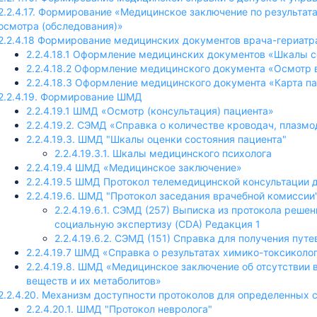
2.2.4.17. Формирование «Медицинское заключение по результат
осмотра (обследования)»
2.2.4.18 Формирование медицинских документов врача-гериатр
2.2.4.18.1 Оформление медицинских документов «Шкалы с
2.2.4.18.2 Оформление медицинского документа «Осмотр 
2.2.4.18.3 Оформление медицинского документа «Карта п
2.2.4.19. Формирование ШМД
2.2.4.19.1 ШМД «Осмотр (консультация) пациента»
2.2.4.19.2. СЭМД «Справка о количестве кроводач, плазм
2.2.4.19.3. ШМД "Шкалы оценки состояния пациента"
ощи
2.2.4.19.3.1. Шкалы медицинского психолога
2.2.4.19.4 ШМД «Медицинское заключение»
2.2.4.19.5 ШМД Протокол телемедицинской консультации
2.2.4.19.6. ШМД "Протокол заседания врачебной комиссии
2.2.4.19.6.1. СЭМД (257) Выписка из протокола реш
социальную экспертизу (CDA) Редакция 1
2.2.4.19.6.2. СЭМД (151) Справка для получения пут
2.2.4.19.7 ШМД «Справка о результатах химико-токсиколо
2.2.4.19.8. ШМД «Медицинское заключение об отсутствии 
еждения
веществ и их метаболитов»
2.2.4.20. Механизм доступности протоколов для определенных 
2.2.4.20.1. ШМД "Протокол невролога"