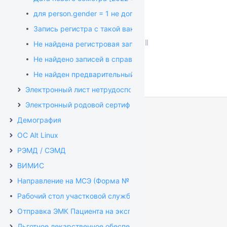
для person.gender = 1 не допустимо указывать атрибут 
Запись регистра с такой вакциной и датой этапа уже 
Не найдена регистровая запись первого этапа, форм
Не найдено записей в справочнике [1.2.643.5.1.13.13.99
Не найден предварительный осмотр перед вакцинаци
Электронный лист нетрудоспособности (ЭЛН)
Электронный родовой сертификат (ЭРС)
Демография
ОС Alt Linux
РЭМД / СЭМД
ВИМИС
Направление на МСЭ (Форма № 088/у)
Рабочий стол участковой службы
Отправка ЭМК Пациента на экспертизу
Льготное лекарственное обеспечение