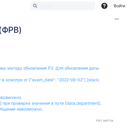
Войти
(ФРВ)
ому методу обновления РЗ. Для обновления даты
в осмотре от ["exam_date": "2022-09-02"] [stack:
евозможно.
[] при проверке значения в пути [data.department].
общения невозможно.
Нет меток
я даты осмотра используйте метод обновления медицинского ос