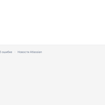
stack: undefined]
tment].
б ошибке
Новости Atlassian