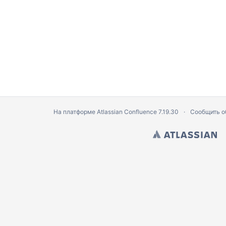
sub_exams.pregnancy в осмотре от ["exam_date": "2022-09-02"] [
существует
ирование сообщения невозможно.
.2.114] для значения [] при проверке значения в пути [data.depar
ей, формирование сообщения невозможно.
На платформе
Atlassian Confluence
7.19.30
Сообщить о