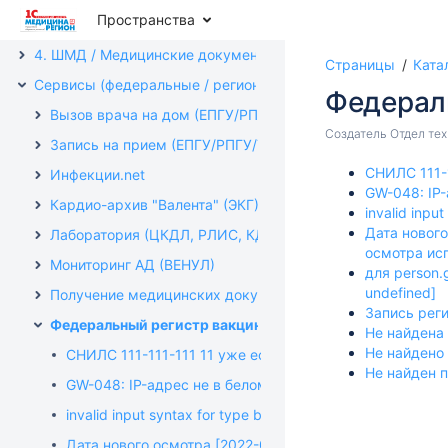
Пространства
3. Стационар
4. ШМД / Медицинские документы
Страницы
Ката
Сервисы (федеральные / региональные)
Федерал
Вызов врача на дом (ЕПГУ/РПГУ)
Создатель
Отдел те
Запись на прием (ЕПГУ/РПГУ/Телемед-72/ОКАС/Инфокио
CНИЛС 111-1
Инфекции.net
GW-048: IP-
Кардио-архив "Валента" (ЭКГ)
invalid input
Дата новог
Лаборатория (ЦКДЛ, РЛИС, КДЛ)
осмотра ис
Мониторинг АД (ВЕНУЛ)
для person.
undefined]
Получение медицинских документов (ЭМК) (Телемед/РП
Запись реги
Федеральный регистр вакцинированных (ФРВ)
Не найдена
Не найдено 
CНИЛС 111-111-111 11 уже есть в системе
Не найден 
GW-048: IP-адрес не в белом списке доступа сервиса
invalid input syntax for type bigint
Дата нового осмотра [2022-02-11] не может быть обн