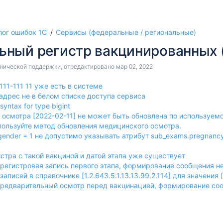
лог ошибок 1С
Сервисы (федеральные / региональные)
ьный регистр вакцинированных 
хнической поддержки
, отредактировано
мар 02, 2022
ск (СУО))
11-111 11 уже есть в системе
адрес не в белом списке доступа сервиса
 syntax for type bigint
о осмотра [2022-02-11] не может быть обновлена по используем
пользуйте метод обновления медицинского осмотра.
gender = 1 не допустимо указывать атрибут sub_exams.pregnancy 
ГУ)
стра с такой вакциной и датой этапа уже существует
 регистровая запись первого этапа, формирование сообщения н
записей в справочнике [1.2.643.5.1.13.13.99.2.114] для значения 
предварительный осмотр перед вакцинацией, формирование со
овлена по используемому методу обновления РЗ. Для обновлени