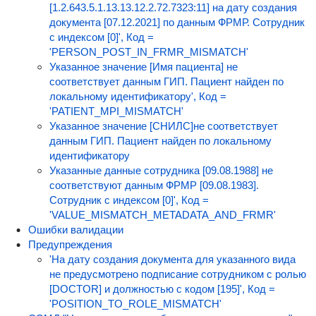
[1.2.643.5.1.13.13.12.2.72.7323:11] на дату создания
документа [07.12.2021] по данным ФРМР. Сотрудник
с индексом [0]', Код =
'PERSON_POST_IN_FRMR_MISMATCH'
Указанное значение [Имя пациента] не
соответствует данным ГИП. Пациент найден по
локальному идентификатору', Код =
'PATIENT_MPI_MISMATCH'
Указанное значение [СНИЛС]не соответствует
данным ГИП. Пациент найден по локальному
идентификатору
Указанные данные сотрудника [09.08.1988] не
соответствуют данным ФРМР [09.08.1983].
Сотрудник с индексом [0]', Код =
'VALUE_MISMATCH_METADATA_AND_FRMR'
Ошибки валидации
Предупреждения
'На дату создания документа для указанного вида
не предусмотрено подписание сотрудником с ролью
[DOCTOR] и должностью с кодом [195]', Код =
'POSITION_TO_ROLE_MISMATCH'