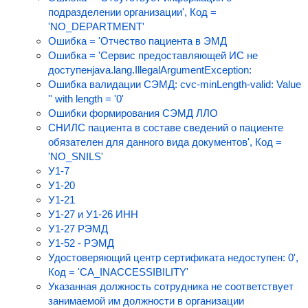
подразделении организации', Код =
'NO_DEPARTMENT'
Ошибка = 'Отчество пациента в ЭМД
Ошибка = 'Сервис предоставляющей ИС не
доступенjava.lang.IllegalArgumentException:
Ошибка валидации СЭМД: cvc-minLength-valid: Value
'' with length = '0'
Ошибки формирования СЭМД ЛЛО
СНИЛС пациента в составе сведений о пациенте
обязателен для данного вида документов', Код =
'NO_SNILS'
У1-7
У1-20
У1-21
У1-27 и У1-26 ИНН
У1-27 РЭМД
У1-52 - РЭМД
Удостоверяющий центр сертификата недоступен: 0',
Код = 'CA_INACCESSIBILITY'
Указанная должность сотрудника не соответствует
занимаемой им должности в организации