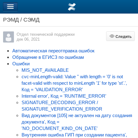
РЭМД / СЭМД
Отдел технической поддержки
Следить
Следить
дек 06, 2021
Автоматическая переотправка ошибок
Обращение в ЕГИСЗ по ошибкам
Ошибки
MIS_NOT_AVAILABLE
cvc-minLength-valid: Value '' with length = '0' is not
facet-valid with respect to minLength '1' for type 'st'.',
Код = 'VALIDATION_ERROR'
Internal error', Код = 'RUNTIME_ERROR'
SIGNATURE_DECODING_ERROR /
SIGNATURE_VERIFICATION_ERROR
Вид документов [105] не актуален на дату создания
документа', Код =
'NO_DOCUMENT_KIND_ON_DATE'
Внутренняя ошибка ГИП при создании пациента',