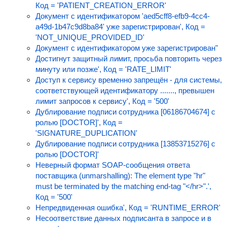
Код = 'PATIENT_CREATION_ERROR'
Документ с идентификатором 'aed5cff8-efb9-4cc4-
a49d-1b47c9d8ba84' уже зарегистрирован', Код =
'NOT_UNIQUE_PROVIDED_ID'
Документ с идентификатором уже зарегистрирован"
Достигнут защитный лимит, просьба повторить через
минуту или позже', Код = 'RATE_LIMIT'
Доступ к сервису временно запрещён - для системы,
соответствующей идентификатору ......., превышен
лимит запросов к сервису', Код = '500'
Дублирование подписи сотрудника [06186704674] с
ролью [DOCTOR]', Код =
'SIGNATURE_DUPLICATION'
Дублирование подписи сотрудника [13853715276] с
ролью [DOCTOR]'
Неверный формат SOAP-сообщения ответа
поставщика (unmarshalling): The element type "hr"
must be terminated by the matching end-tag "</hr>".',
Код = '500'
Непредвиденная ошибка', Код = 'RUNTIME_ERROR'
Несоответствие данных подписанта в запросе и в