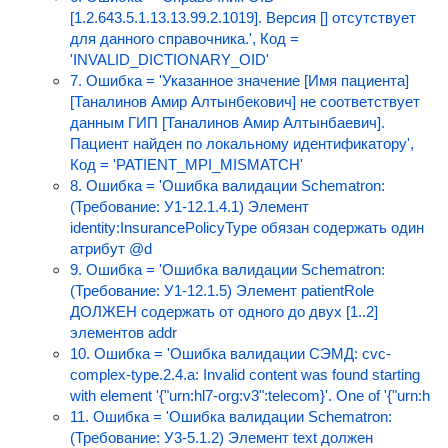
[1.2.643.5.1.13.13.99.2.1019]. Версия [] отсутствует
для данного справочника.', Код =
'INVALID_DICTIONARY_OID'
7. Ошибка = 'Указанное значение [Имя пациента]
[Таналинов Амир Алтынбекович] не соответствует
данным ГИП [Таналинов Амир Алтынбаевич].
Пациент найден по локальному идентификатору',
Код = 'PATIENT_MPI_MISMATCH'
8. Ошибка = 'Ошибка валидации Schematron:
(Требование: У1-12.1.4.1) Элемент
identity:InsurancePolicyType обязан содержать один
атрибут @d
9. Ошибка = 'Ошибка валидации Schematron:
(Требование: У1-12.1.5) Элемент patientRole
ДОЛЖЕН содержать от одного до двух [1..2]
элементов addr
10. Ошибка = 'Ошибка валидации СЭМД: cvc-
complex-type.2.4.a: Invalid content was found starting
with element '{"urn:hl7-org:v3":telecom}'. One of '{"urn:h
11. Ошибка = 'Ошибка валидации Schematron:
(Требование: У3-5.1.2) Элемент text должен