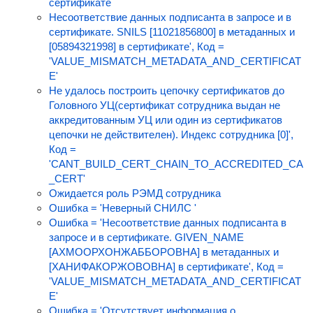
сертификате
Несоответствие данных подписанта в запросе и в
сертификате. SNILS [11021856800] в метаданных и
[05894321998] в сертификате', Код =
'VALUE_MISMATCH_METADATA_AND_CERTIFICAT
E'
Не удалось построить цепочку сертификатов до
Головного УЦ(сертификат сотрудника выдан не
аккредитованным УЦ или один из сертификатов
цепочки не действителен). Индекс сотрудника [0]',
Код =
'CANT_BUILD_CERT_CHAIN_TO_ACCREDITED_CA
_CERT'
Ожидается роль РЭМД сотрудника
Ошибка = 'Неверный СНИЛС '
Ошибка = 'Несоответствие данных подписанта в
запросе и в сертификате. GIVEN_NAME
[АХМООРХОНЖАББОРОВНА] в метаданных и
[ХАНИФАКОРЖОВОВНА] в сертификате', Код =
'VALUE_MISMATCH_METADATA_AND_CERTIFICAT
E'
Ошибка = 'Отсутствует информация о