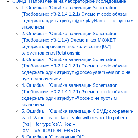
СЭМД "Направление на лабораторное исследование"
1. Ошибка = 'Ошибка валидации Schematron:
(Требование: У3-2.1.4.1.2.1) Элемент code обязан
содержать один атрибут @displayName с не пустым
значением
2. Ошибка = 'Ошибка валидации Schematron:
(Требование: У3-1.1.4) Элемент act МОЖЕТ
содержать произвольное количество [0..*]
элементов entryRelationship
3. Ошибка = 'Ошибка валидации Schematron:
(Требование: У3-2.1.4.1.2.1) Элемент code обязан
содержать один атрибут @codeSystemVersion с не
пустым значением
4. Ошибка = 'Ошибка валидации Schematron:
(Требование: У3-2.1.4.1.2.1) Элемент code обязан
содержать один атрибут @code с не пустым
значением
5. Ошибка = 'Ошибка валидации СЭМД: cvc-pattern-
valid: Value '' is not facet-valid with respect to pattern
'[^\s]+' for type 'cs'.', Код =
'XML_VALIDATION_ERROR'
6. Ошибка = 'Справочник OID