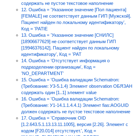
содержать не пустое текстовое наполнение
12. Ошибка = 'Указанное значение [Пол пациента]
[FEMALE] не соответствует данным ГИП [Мужской].
Пациент найден по локальному идентификатору',
Код = 'PATIE
13. Ошибка = 'Указанное значение [СНИЛС]
[18906677629] не соответствует данным ГИП
[19946376142]. Пациент найден по локальному
идентификатору', Код = 'PAT
14. Ошибка = 'Отсутствует информация о
подразделении организации', Код =
'NO_DEPARTMENT'
15. Ошибка = 'Ошибка валидации Schematron:
(Требование: У3-5.1.4) Элемент observation ОБЯЗАН
содержать один [1..1] элемент value
16. Ошибка = 'Ошибка валидации Schematron:
(Требование: У1-14.1.1.4.4.1) Элемент fias:AOGUID
должен содержать не пустое текстовое наполнение
17. Ошибка = 'Справочник OID
[1.2.643.5.1.13.13.11.1005], версия [2.26]. Элемент с
кодом [F20.014] отсутствует.', Код =