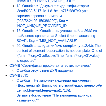
'INVALID_ELEMENT_VALUE_CODE'"
18. Ошибка = 'Документ с идентификатором
'3cad9233-5417-4c1f-819c-1a716f98d7c0' уже
зарегистрирован с номером
[202.72.24.08.150386200]', Код =
'NOT_UNIQUE_PROVIDED_ID'
19. Ошибка = 'Ошибка получения файла ЭМД из
файлового хранилища: Socket timeout accessing
SOAP', Код = 'MIS_NOT_AVAILABLE'
20. Ошибка валидации "cvc-complex-type.2.4.b: The
content of element 'observation' is not complete. One of
'{"urn:hl7-org:v3":effectiveTime, "urn:hl7-org:v3":value}'
is expected"
СЭМД "Сертификат профилактических прививок"
Ошибка отсутствия ДУЛ пациента
СЭМД ЛЛО
Ошибка = Не заполнена единица назначения.
{Документ.тмб_ВыпискаЛьготногоЛекарственногоРе
цепта.МодульМенеджера(1713)}:
ВызватьИсключение ""Не заполнена единица
назначения.""