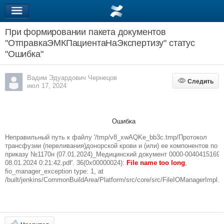
При формировании пакета документов
"ОтправкаЭМКПациентаНаЭкспертизу" статус
"Ошибка"
Вадим Эдуардович Чернецов
Следить
Следить
июл 17, 2024
Ошибка
Неправильный путь к файлу '/tmp/v8_xwAQKe_bb3c.tmp/Протокол
трансфузии (переливания)донорской крови и (или) ее компонентов по
приказу №1170н (07.01.2024)_Медицинский документ 0000-0040415169 
08.01.2024 0:21:42.pdf'. 36(0x00000024):
File name too long
,
fio_manager_exception type: 1, at
/built/jenkins/CommonBuildArea/Platform/src/core/src/FileIOM
­anagerImpl.