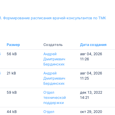
.1. Формирование расписания врачей-консультантов по ТМК
х осмотров
ьным онкологическими заболеваниями
казания ВМП/СМП
Размер
Создатель
Дата создания
льным сердечно-сосудистыми заболеваниями
вания процедурной медицинской сестрой
4
56 kB
Андрей
авг 04, 2026
Дмитриевич
11:26
Бердинских
ента
4
21 kB
Андрей
авг 04, 2026
Дмитриевич
11:25
антов по ТМК
Бердинских
59 kB
Отдел
дек 13, 2022
технической
14:21
ии
поддержки
44 kB
Отдел
окт 29, 2020
диспетчера РТЦ