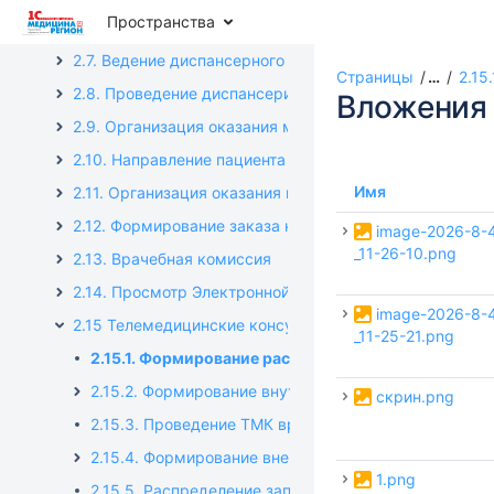
Пространства
2.6 Выписка льготного лекарственного рецепта
2.7. Ведение диспансерного учета пациента
Страницы
…
2.15
2.8. Проведение диспансеризации и профилактически
Вложения
2.9. Организация оказания медицинской помощи бол
2.10. Направление пациента на госпитализацию для о
Имя
2.11. Организация оказания медицинской помощи бо
2.12. Формирование заказа на лабораторные исследо
image-2026-8-
_11-26-10.png
2.13. Врачебная комиссия
2.14. Просмотр Электронной медицинской карты паци
image-2026-8-
2.15 Телемедицинские консультации
_11-25-21.png
2.15.1. Формирование расписания врачей-консульт
2.15.2. Формирование внутренних запросов на ТМК
скрин.png
2.15.3. Проведение ТМК врачом головной организац
2.15.4. Формирование внешних запросов
1.png
2.15.5. Распределение запросов на рабочем месте 