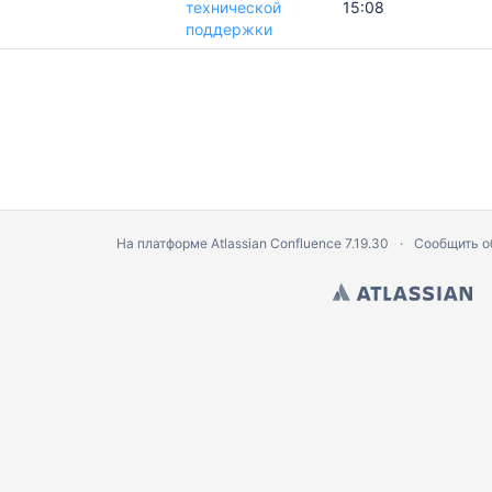
технической
15:08
о ТМК
поддержки
и на выезд/Решение комиссии на полет
 вызова консультанта
На платформе
Atlassian Confluence
7.19.30
Сообщить о
ощи