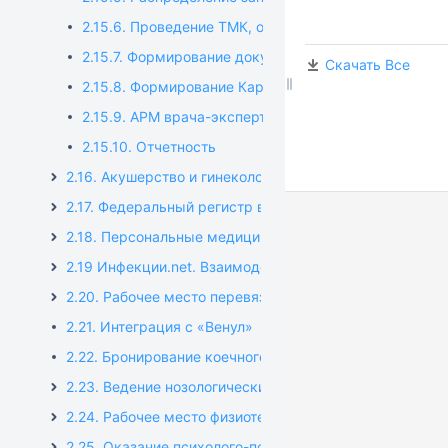
2.15.6. Проведение ТМК, оформление документов п
2.15.7. Формирование документов Решение комисси
Скачать Все
2.15.8. Формирование Карты вызова бригады/Карты
2.15.9. АРМ врача-эксперта по ТМК
2.15.10. Отчетность
2.16. Акушерство и гинекология
2.17. Федеральный регистр вакцинированных
2.18. Персональные медицинские помощники (ПМП)
2.19 Инфекции.net. Взаимодействие с Бюрократ
2.20. Рабочее место перевязочной медсестры
2.21. Интеграция с «Венул»
2.22. Бронирование коечного фонда
2.23. Ведение нозологических регистров
2.24. Рабочее место физиотерапевта
2.25. Оказание психолого-психотерапевтической пом