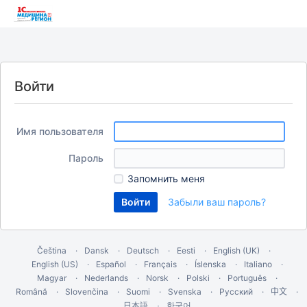
Войти
Имя пользователя
Пароль
Запомнить меня
Забыли ваш пароль?
Čeština
Dansk
Deutsch
Eesti
English (UK)
English (US)
Español
Français
Íslenska
Italiano
Magyar
Nederlands
Norsk
Polski
Português
Română
Slovenčina
Suomi
Svenska
Русский
中文
한국어
日本語