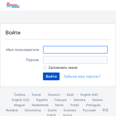
Войти
Имя пользователя
Пароль
Запомнить меня
Забыли ваш пароль?
Čeština
Dansk
Deutsch
Eesti
English (UK)
English (US)
Español
Français
Íslenska
Italiano
Magyar
Nederlands
Norsk
Polski
Português
Română
Slovenčina
Suomi
Svenska
Русский
中文
한국어
日本語